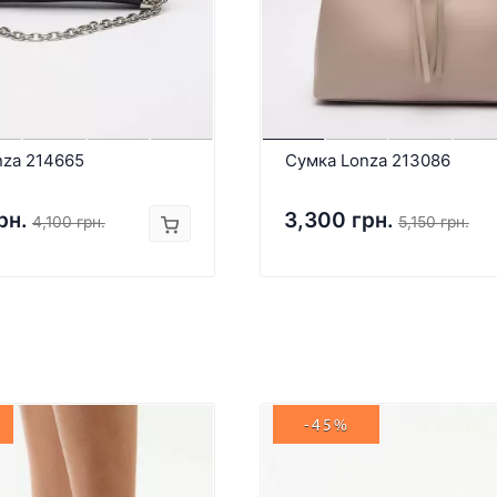
nza 214665
Сумка Lonza 213086
рн.
3,300 грн.
4,100 грн.
5,150 грн.
-45%