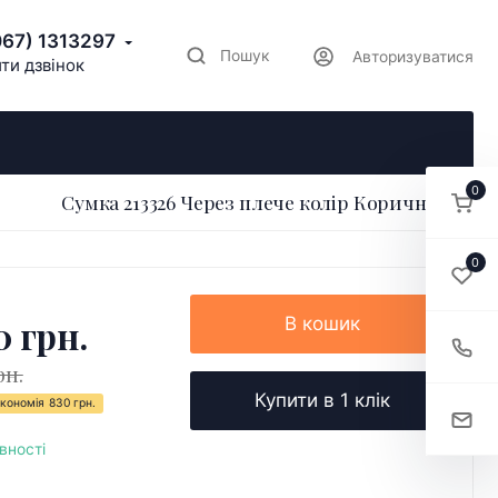
067) 1313297
Пошук
Авторизуватися
ти дзвінок
0
Сумка 213326 Через плече колір Коричневий
0
0 грн.
В кошик
рн.
Купити в 1 клік
кономія
830 грн.
вності