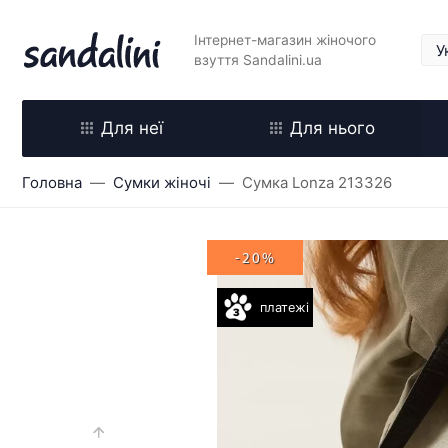
Інтернет-магазин жіночого
взуття Sandalini.ua
Для неї
Для нього
Головна
Сумки жіночі
Сумка Lonza 213326
-20%
платежі