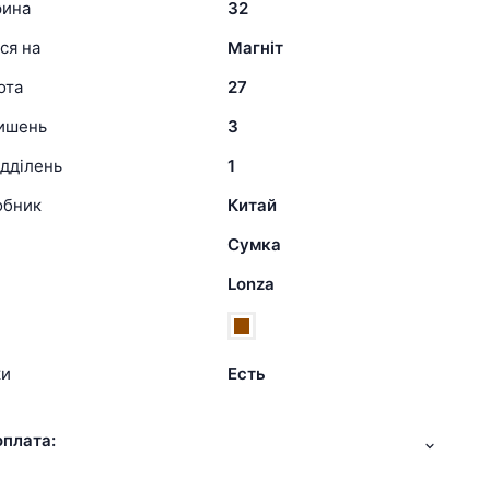
рина
32
ся на
Магніт
ота
27
кишень
3
ідділень
1
обник
Китай
Сумка
Lonza
ки
Есть
оплата: