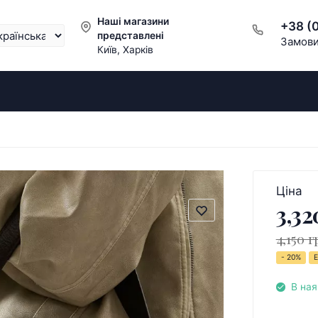
Наші магазини
+38 (
представлені
Замови
Київ, Харків
Ціна
3,32
4,150 г
- 20%
Е
В ная