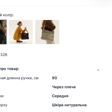
й колір:
3326
про товар:
ая длинна ручки, см
90
Через плече
ки
Середня
ерху
Шкіра натуральна