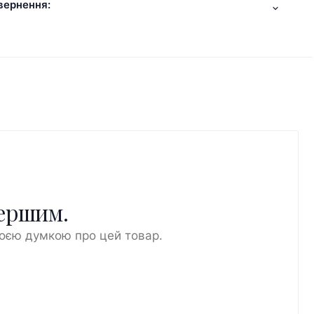
вернення:
першим.
воєю думкою про цей товар.