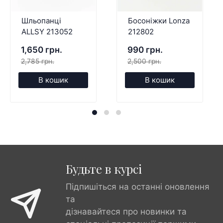
Шльопанці
Босоніжки Lonza
ALLSY 213052
212802
1,650 грн.
990 грн.
2,785 грн.
2,500 грн.
В кошик
В кошик
Будьте в курсі
Підпишіться на останні оновлення
та
дізнавайтеся про новинки та