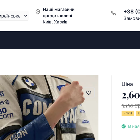
Наші магазини
+38 (
представлені
Замови
Київ, Харків
Ціна
2,60
3,150 г
- 17%
Е
В ная