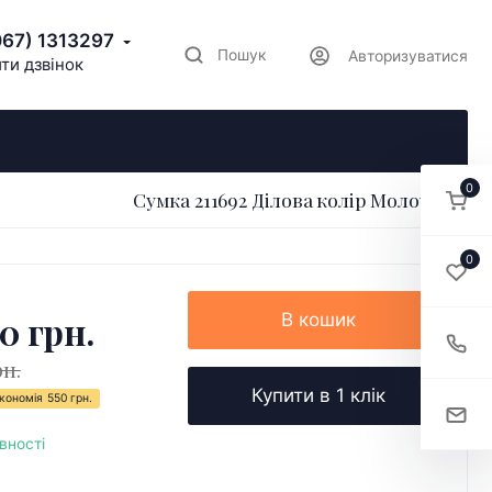
067) 1313297
Пошук
Авторизуватися
ти дзвінок
0
Сумка 211692 Ділова колір Молочний
0
0 грн.
В кошик
рн.
Купити в 1 клік
кономія
550 грн.
вності