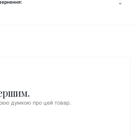
вернення:
першим.
воєю думкою про цей товар.