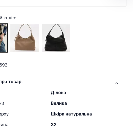
й колір:
692
про товар:
Ділова
ки
Велика
ерху
Шкіра натуральна
рина
32