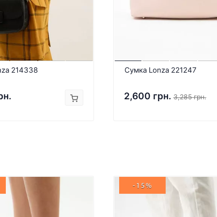
nza 214338
Сумка Lonza 221247
рн.
2,600 грн.
3,285 грн.
-15%