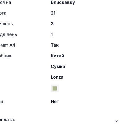
ся на
Блискавку
ота
21
кишень
3
ідділень
1
рмат А4
Так
обник
Китай
Сумка
Lonza
ки
Нет
оплата: