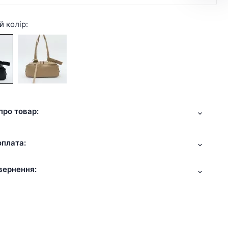
й колір:
про товар:
оплата:
вернення: