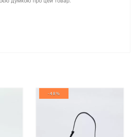
воєю думкою про цей товар.
-48%