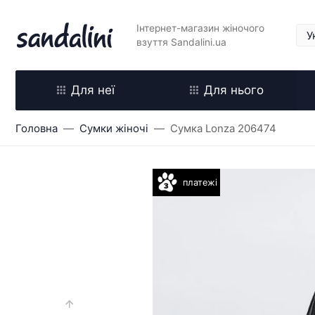
Інтернет-магазин жіночого
взуття Sandalini.ua
Для неї
Для нього
Головна
Сумки жіночі
Сумка Lonza 206474
платежі