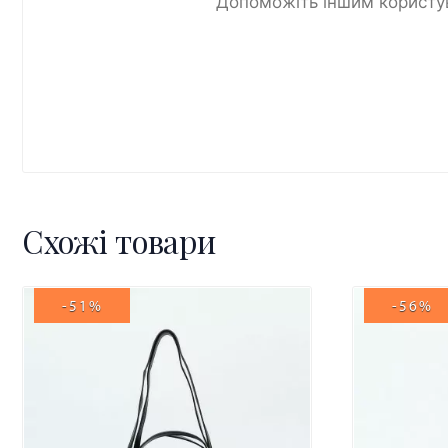
Допоможіть іншим користув
Схожі товари
-51%
-56%