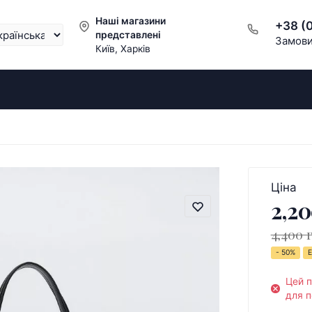
Наші магазини
+38 (
представлені
Замови
Київ, Харків
Ціна
2,20
4,400 
- 50%
Е
Цей 
для п