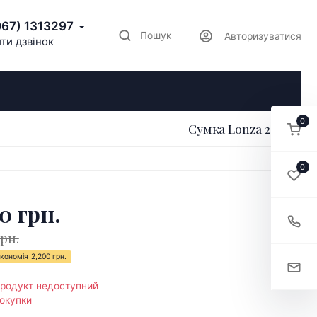
067) 1313297
Пошук
Авторизуватися
ти дзвінок
0
Сумка Lonza 206474
0
0 грн.
грн.
кономія
2,200 грн.
продукт недоступний
окупки