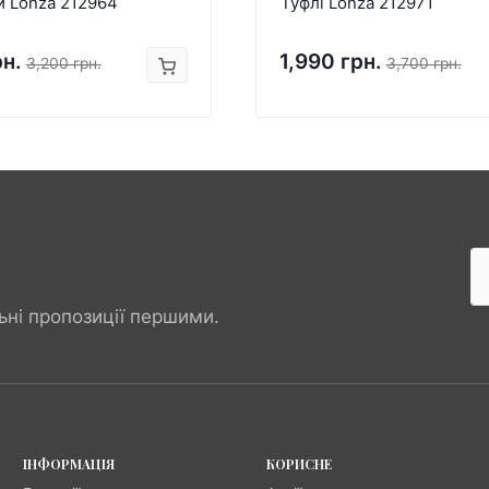
и Lonza 212964
Туфлі Lonza 212971
рн.
1,990 грн.
3,200 грн.
3,700 грн.
ьні пропозиції першими.
ІНФОРМАЦІЯ
КОРИСНЕ