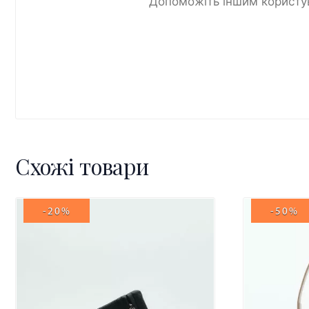
Допоможіть іншим користув
Схожі товари
-20%
-50%