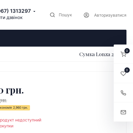
067) 1313297
Пошук
Авторизуватися
ти дзвінок
0
Сумка Lonza 206185
0
0 грн.
рн.
кономія
2,960 грн.
продукт недоступний
окупки