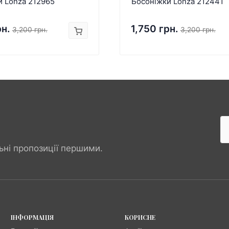
и Lonza 212965
Босоніжки Lonza 212441
рн.
1,750 грн.
3,200 грн.
3,200 грн.
ьні пропозиції першими.
ІНФОРМАЦІЯ
КОРИСНЕ