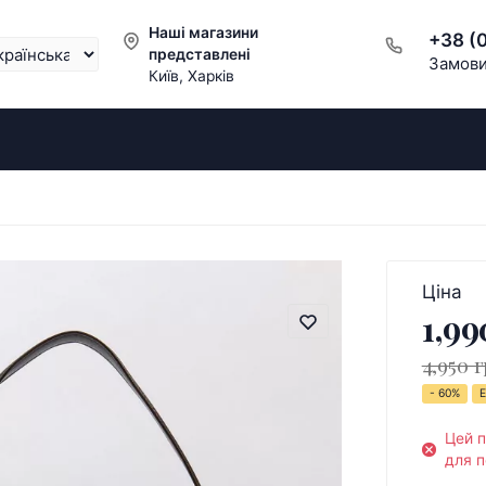
Наші магазини
+38 (
представлені
Замови
Київ, Харків
Ціна
1,99
4,950 г
- 60%
Е
Цей 
для п