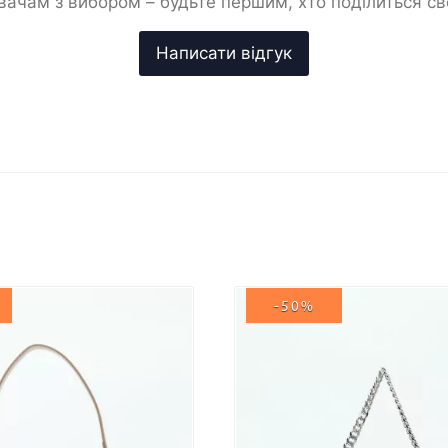
ачам з вибором – будьте першим, хто поділиться с
-50%