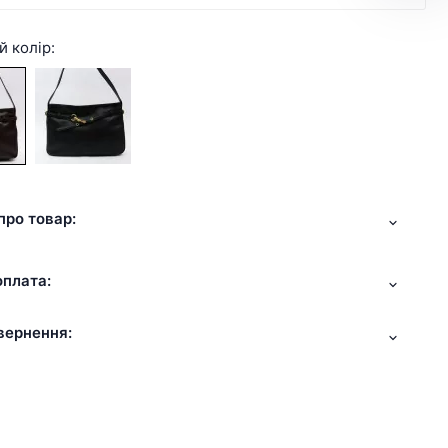
й колір:
про товар:
оплата:
вернення: