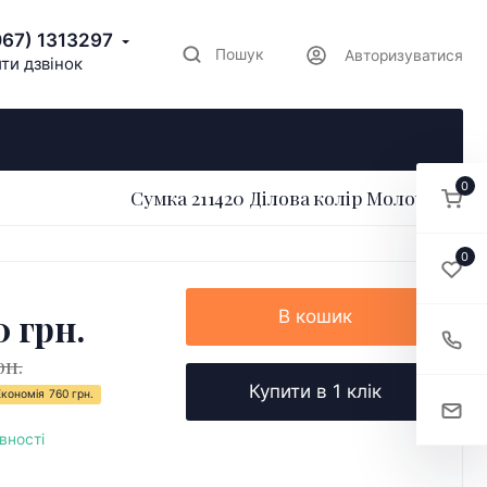
067) 1313297
Пошук
Авторизуватися
ти дзвінок
0
Сумка 211420 Ділова колір Молочний
0
0 грн.
В кошик
рн.
Купити в 1 клік
Економія
760 грн.
вності