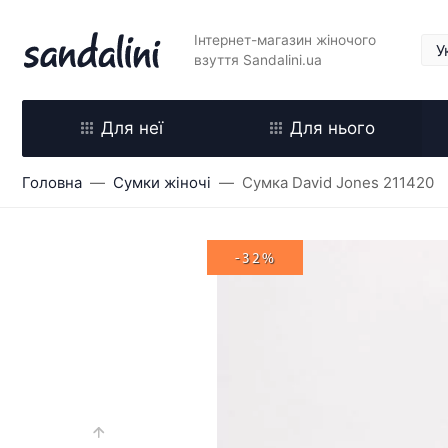
Інтернет-магазин жіночого
взуття Sandalini.ua
Для неї
Для нього
Головна
Сумки жіночі
Сумка David Jones 211420
-32%