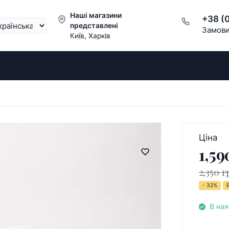
Наші магазини
+38 (
представлені
Замови
Київ, Харків
Ціна
1,59
2,350 г
- 32%
В ная