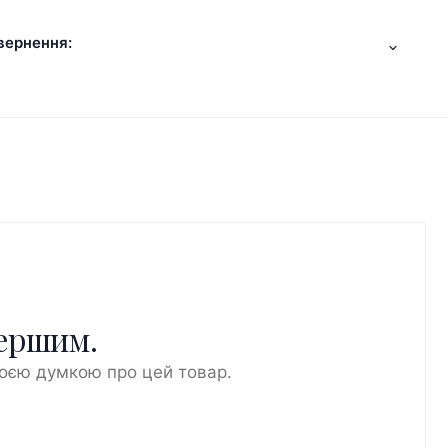
вернення:
першим.
воєю думкою про цей товар.