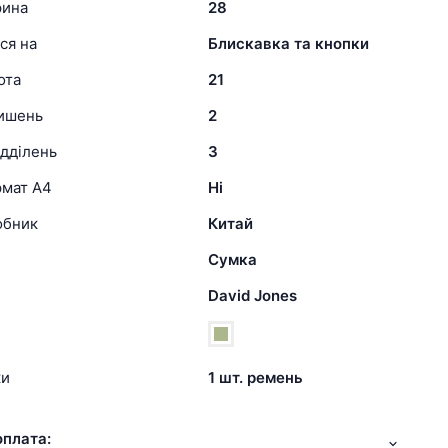
рина
28
ся на
Блискавка та кнопки
ота
21
кишень
2
ідділень
3
рмат А4
Ні
обник
Китай
Сумка
David Jones
ки
1 шт. ремень
оплата: