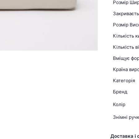
Розмір Ши
Закриваєть
Розмір Вис
Кількість 
Кількість в
Вміщує фо
Країна вир
Категорія
Бренд
Колір
Знімні руч
Доставка і 