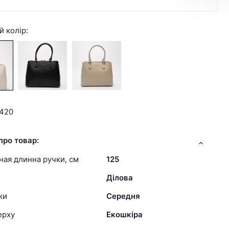
й колір:
1420
про товар:
ая длинна ручки, см
125
Ділова
ки
Середня
ерху
Екошкіра