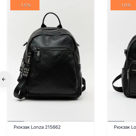
-15%
-10%
Рюкзак Lonza 215662
Рюкзак L