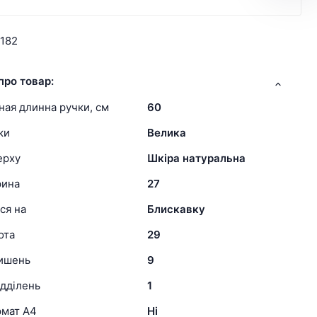
182
про товар:
ая длинна ручки, см
60
ки
Велика
ерху
Шкіра натуральна
рина
27
ся на
Блискавку
ота
29
кишень
9
ідділень
1
рмат А4
Ні