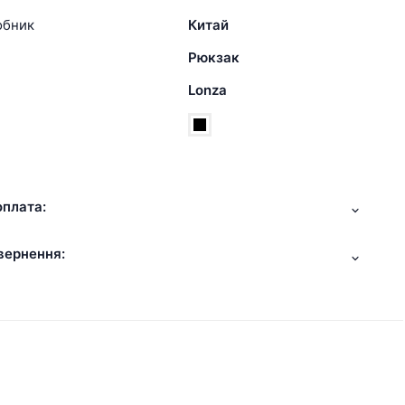
обник
Китай
Рюкзак
Lonza
оплата:
вернення: