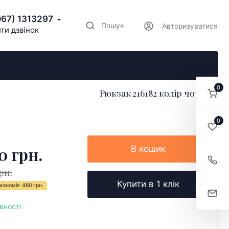
067) 1313297
Пошук
Авторизуватися
ти дзвінок
0
Рюкзак 216182 колір чорний
0
0 грн.
В кошик
рн.
Купити в 1 клік
кономія
460 грн.
вності