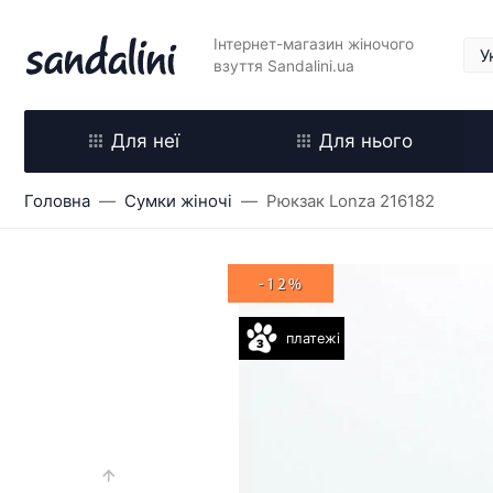
Інтернет-магазин жіночого
взуття Sandalini.ua
Для неї
Для нього
Головна
Сумки жіночі
Рюкзак Lonza 216182
-12%
платежі