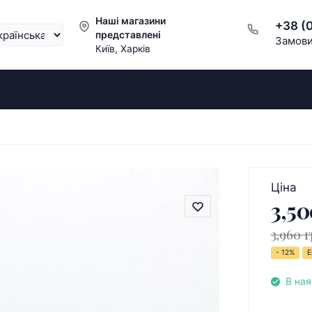
Наші магазини
+38 (
представлені
Замови
Київ, Харків
Ціна
3,50
3,960 г
- 12%
Е
В ная