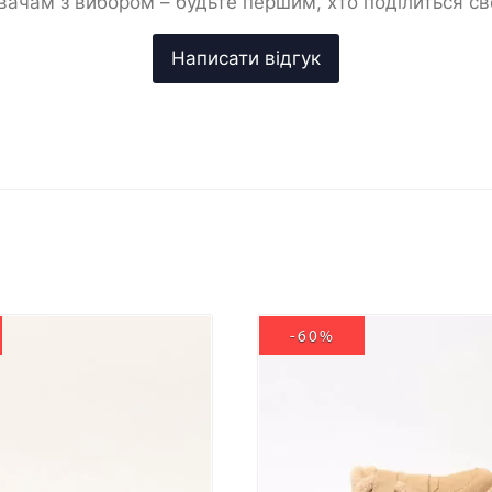
ачам з вибором – будьте першим, хто поділиться с
-60%