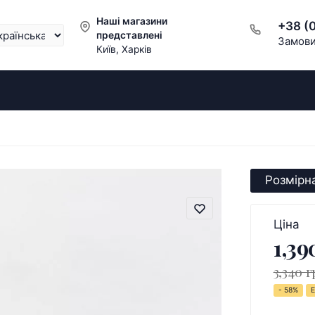
Наші магазини
+38 (
представлені
Замови
Київ, Харків
Розмірна
Ціна
1,39
3,340 г
- 58%
Е