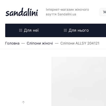
Інтернет-магазин жіночого
взуття Sandalini.ua
Для неї
Для нього
Головна
Сліпони жіночі
Сліпони ALLSY 204121