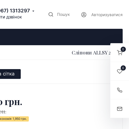
067) 1313297
Пошук
Авторизуватися
ти дзвінок
0
Сліпони ALLSY 204121
0
 сітка
0 грн.
рн.
кономія
1,950 грн.