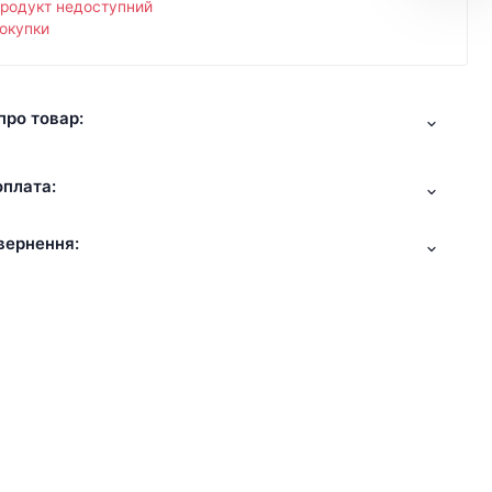
продукт недоступний
окупки
про товар:
оплата:
вернення: