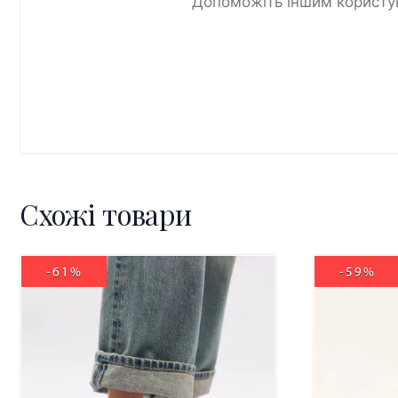
Допоможіть іншим користув
Схожі товари
-61%
-59%