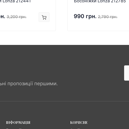
и Lonza 212441
Босоніжки Lonza 212785
рн.
990 грн.
3,200 грн.
2,790 грн.
ьні пропозиції першими.
ІНФОРМАЦІЯ
КОРИСНЕ