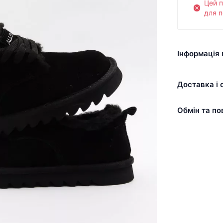
Цей 
для п
Інформація 
Доставка і 
Обмін та по