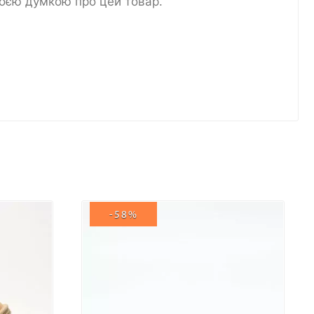
воєю думкою про цей товар.
-58%