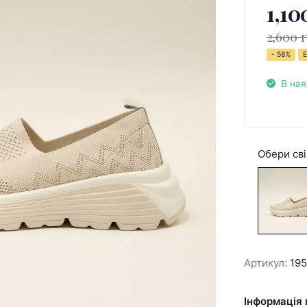
1,10
2,600 
- 58%
Е
В ная
Обери сві
Артикул:
19
Інформація 