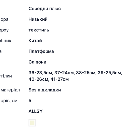
Середня плюс
бора
Низький
ерху
текстиль
обник
Китай
а
Платформа
Сліпони
36-23,5см, 37-24см, 38-25см, 39-25,5см,
тілки
40-26см, 41-27см
 матеріал
Без підкладки
орів, см
5
ALLSY