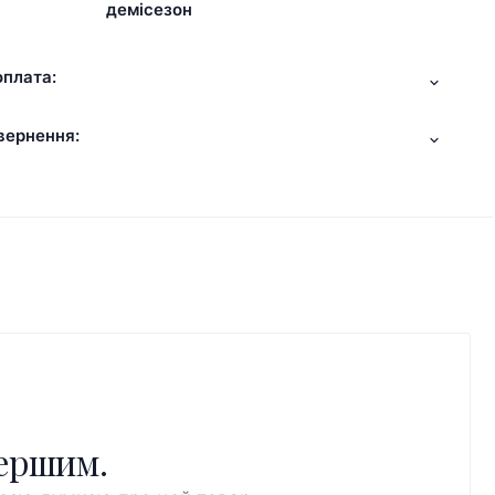
демісезон
оплата:
вернення:
першим.