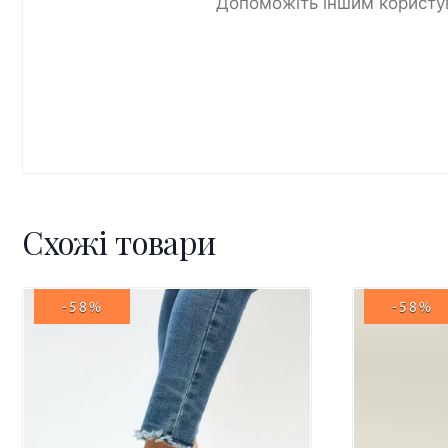
Допоможіть іншим користув
Схожі товари
-58%
-58%