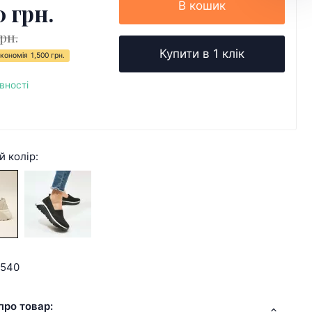
0 грн.
В кошик
грн.
Купити в 1 клік
кономія
1,500 грн.
вності
й колір:
5540
про товар: