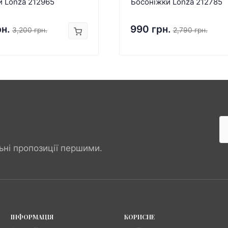
и Lonza 212965
Босоніжки Lonza 212785
рн.
990 грн.
3,200 грн.
2,790 грн.
ьні пропозиції першими.
ІНФОРМАЦІЯ
КОРИСНЕ