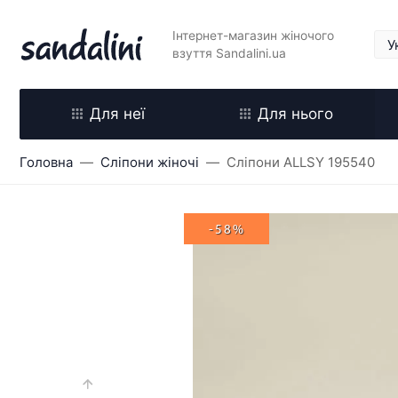
Інтернет-магазин жіночого
взуття Sandalini.ua
Для неї
Для нього
Головна
Сліпони жіночі
Сліпони ALLSY 195540
-58%