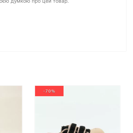
воєю думкою про цей товар.
-70%