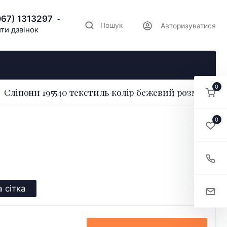
067) 1313297
Пошук
Авторизуватися
ти дзвінок
0
Сліпони 195540 текстиль колір бежевий розмір 41
0
 сітка