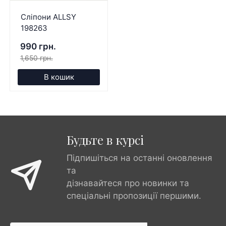
Сліпони ALLSY
198263
990 грн.
1,650 грн.
В кошик
Будьте в курсі
Підпишіться на останні оновлення
та
дізнавайтеся про новинки та
спеціальні пропозиції першими.