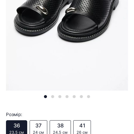
Розмір:
36
37
38
41
23,5 см
24 см
24,5 см
26 см