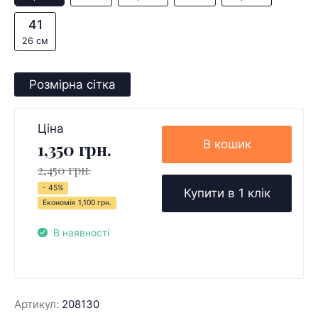
41
26 см
Розмірна сітка
Ціна
В кошик
1,350 грн.
2,450 грн.
- 45%
Купити в 1 клік
Економія
1,100 грн.
В наявності
Артикул:
208130