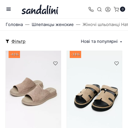
0
Головна
Шлепанцы женские
Жіночі шльопанці На
Фільтр
Нові та популярні
-40%
-38%