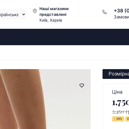
Наші магазини
+38 (
представлені
Замови
Київ, Харків
Розмірна
Ціна
1,75
2,450 г
- 29%
Е