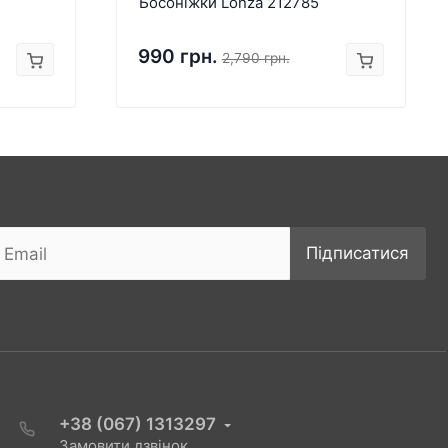
Босоніжки Lonza 212785
990 грн.
2,790 грн.
Підписатися
+38 (067) 1313297
Замовити дзвінок