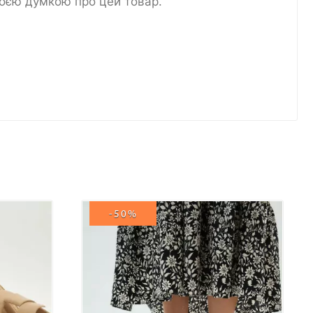
воєю думкою про цей товар.
-50%