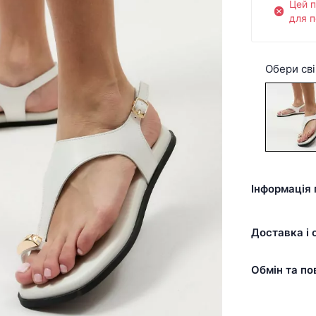
Цей 
для п
Обери сві
Інформація 
Доставка і 
Обмін та по