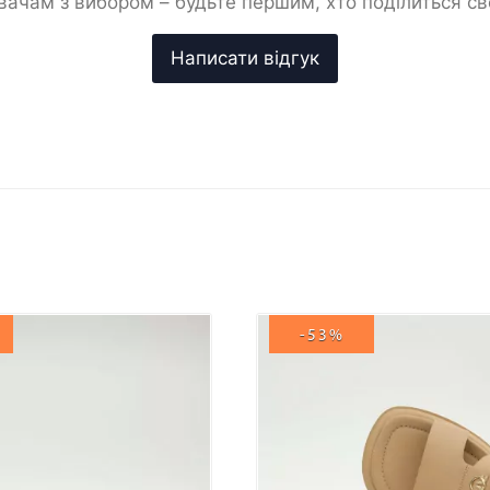
ачам з вибором – будьте першим, хто поділиться с
-53%