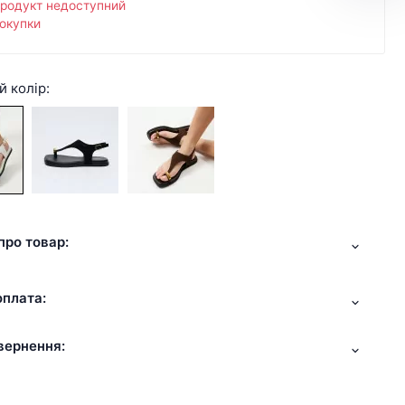
продукт недоступний
окупки
й колір:
про товар:
оплата:
вернення: