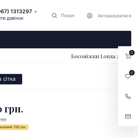
067) 1313297
Пошук
Авторизуватися
ти дзвінок
0
Босоніжки Lonza 212793
0
 сітка
0 грн.
рн.
кономія
700 грн.