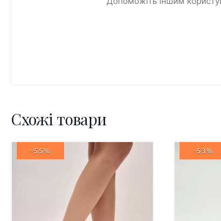
Допоможіть іншим користув
Схожі товари
-55%
-53%