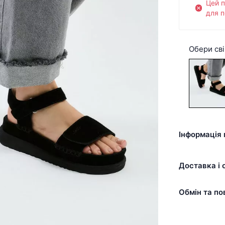
Цей 
для п
Обери сві
Інформація 
Доставка і 
Обмін та по