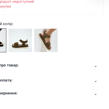
продукт недоступний
окупки
й колір:
про товар:
оплата:
вернення: