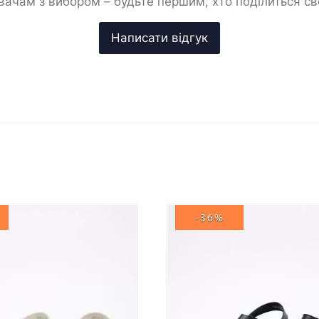
ачам з вибором – будьте першим, хто поділиться с
-36%