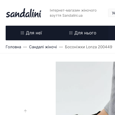
Інтернет-магазин жіночого
взуття Sandalini.ua
Для неї
Для нього
Головна
Сандалі жіночі
Босоніжки Lonza 200449