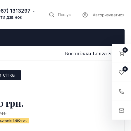
067) 1313297
Пошук
Авторизуватися
ти дзвінок
0
Босоніжки Lonza 200449
0
 сітка
0 грн.
рн.
кономія
1,690 грн.