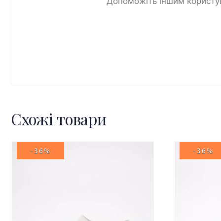
Допоможіть іншим користув
Схожі товари
-36%
-36%