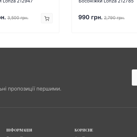
и Lonza 212947
Босоніжки Lonza 212785
рн.
990 грн.
3,500 грн.
2,790 грн.
ьні пропозиції першими.
ІНФОРМАЦІЯ
КОРИСНЕ