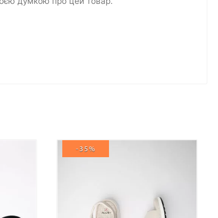
воєю думкою про цей товар.
-35%