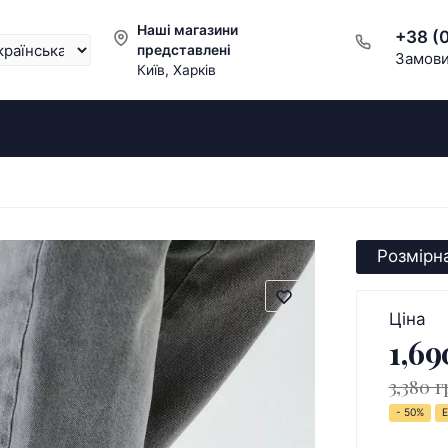
Наші магазини
+38 (
представлені
Замови
Київ, Харків
Розмірна
Ціна
1,69
3,380 г
- 50%
Е