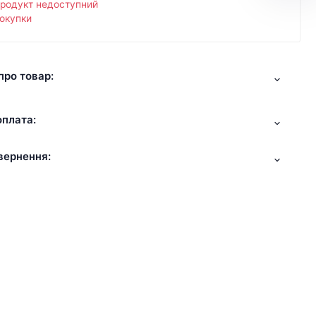
продукт недоступний
окупки
про товар:
оплата:
вернення: