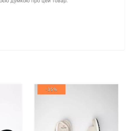
воєю думкою про цей товар.
-35%