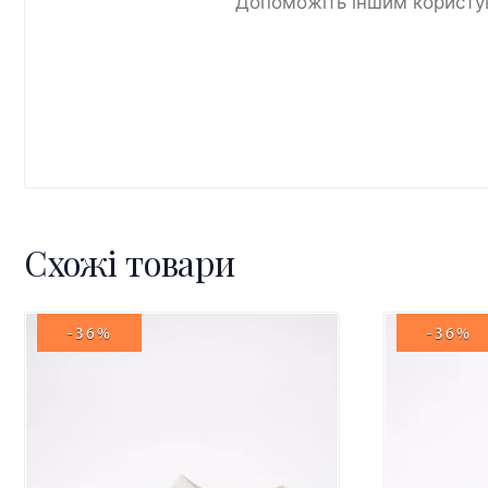
Допоможіть іншим користув
Схожі товари
-36%
-36%