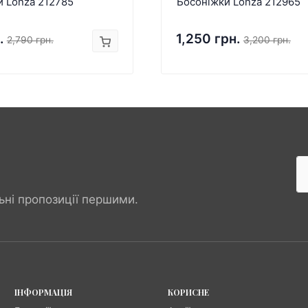
и Lonza 212785
Босоніжки Lonza 212965
.
1,250 грн.
2,790 грн.
3,200 грн.
ьні пропозиції першими.
ІНФОРМАЦІЯ
КОРИСНЕ