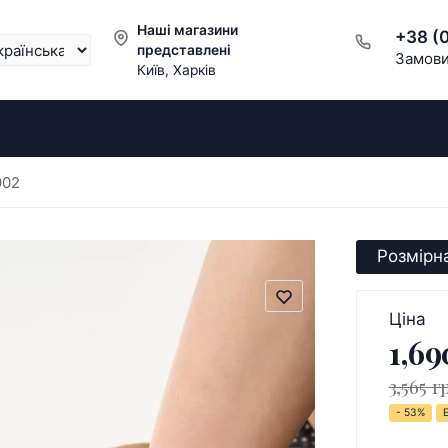
Наші магазини
+38 (
представлені
Замови
Київ, Харків
902
Розмірна
Ціна
1,69
3,565 г
- 53%