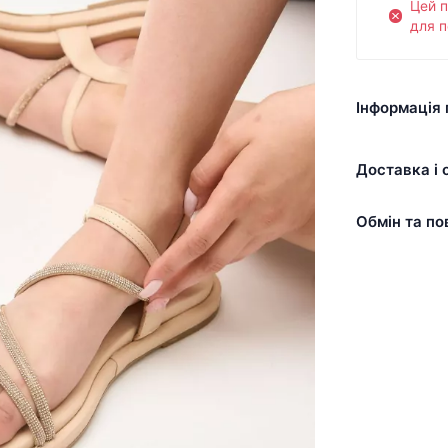
Цей 
для п
Інформація 
Доставка і 
Обмін та по