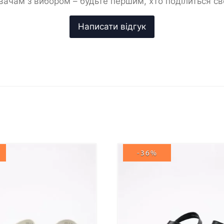
ачам з вибором – будьте першим, хто поділиться с
-36%