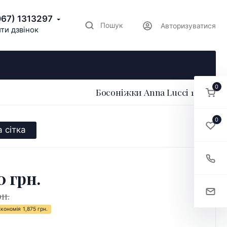
067) 1313297
Пошук
Авторизуватися
ти дзвінок
0
Босоніжки Anna Lucci 175902
0
 сітка
0 грн.
рн.
Економія
1,875 грн.