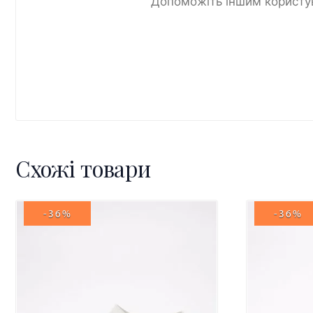
Допоможіть іншим користув
Схожі товари
-36%
-36%