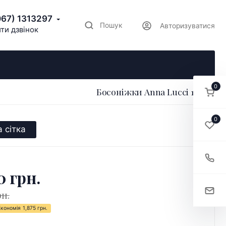
067) 1313297
Пошук
Авторизуватися
ти дзвінок
0
Босоніжки Anna Lucci 175834
0
 сітка
0 грн.
рн.
Економія
1,875 грн.