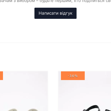
ачам з вибором – будьте першим, хто поділиться с
-36%