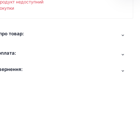
продукт недоступний
окупки
про товар:
оплата:
вернення: