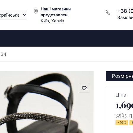
Наші магазини
+38 (
представлені
Замови
Київ, Харків
834
Розмірна
Ціна
1,69
3,565 г
- 53%