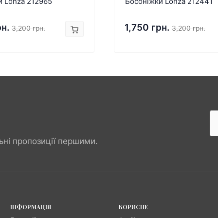
и Lonza 212965
Босоніжки Lonza 212441
рн.
1,750 грн.
3,200 грн.
3,200 грн.
ьні пропозиції першими.
ІНФОРМАЦІЯ
КОРИСНЕ