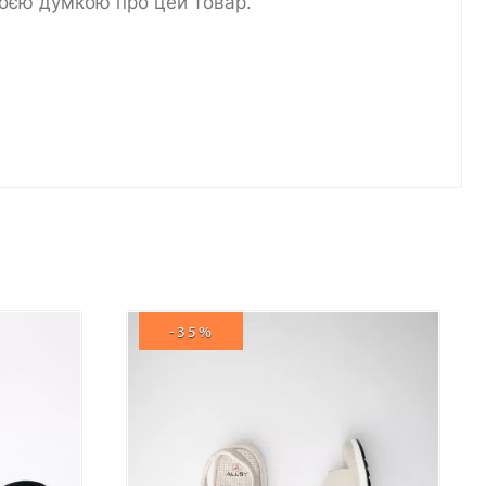
воєю думкою про цей товар.
-35%