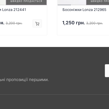
ШВИДКО ПРОДАЄТЬСЯ
ШВИДКО ПР
и Lonza 212441
Босоніжки Lonza 212965
рн.
1,250 грн.
3,200 грн.
3,200 грн.
ьні пропозиції першими.