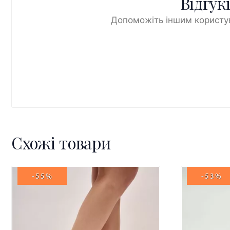
Відгук
Допоможіть іншим користув
Схожі товари
-55%
-53%