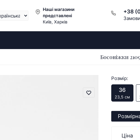
Наші магазини
+38 (
представлені
Замови
Київ, Харків
Босоніжки 210
Розмір:
36
23,5 см
Розмірна
Ціна