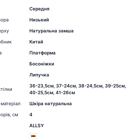
Середня
бора
Низький
ерху
Натуральна замша
обник
Китай
а
Платформа
Босоніжки
Липучка
36-23,5см, 37-24см, 38-24,5см, 39-25см,
тілки
40-25,5см, 41-26см
 матеріал
Шкіра натуральна
орів, см
4
ALLSY