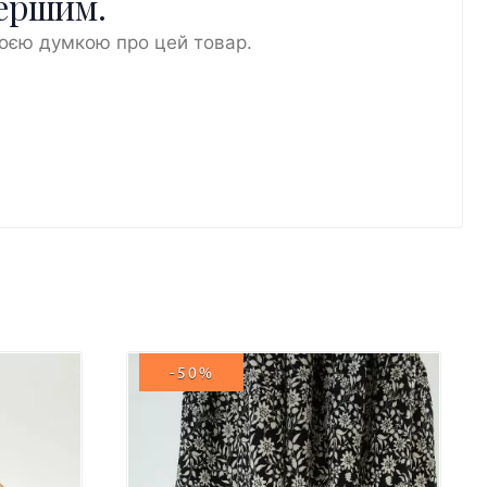
першим.
воєю думкою про цей товар.
-50%