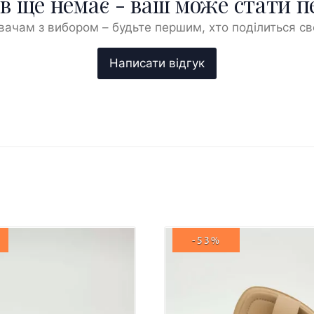
ів ще немає - ваш може стати 
ачам з вибором – будьте першим, хто поділиться с
-53%