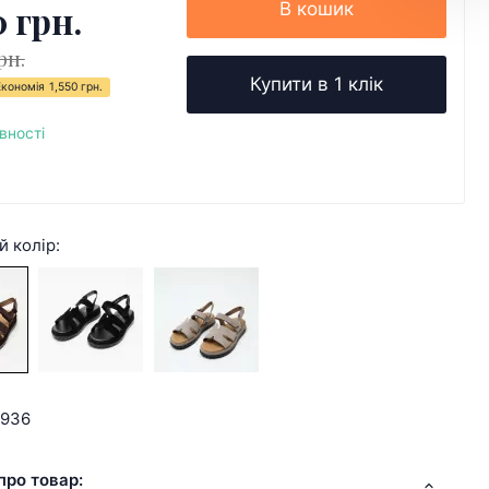
0 грн.
В кошик
рн.
Купити в 1 клік
Економія
1,550 грн.
вності
й колір:
0936
про товар: