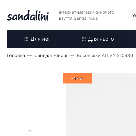
Інтернет-магазин жіночого
взуття Sandalini.ua
Для неї
Для нього
Головна
Сандалі жіночі
Босоніжки ALLSY 210936
-47%