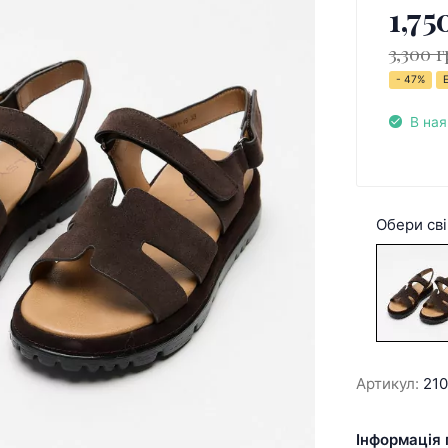
1,75
3,300 г
- 47%
В ная
Обери сві
Артикул:
21
Інформація 