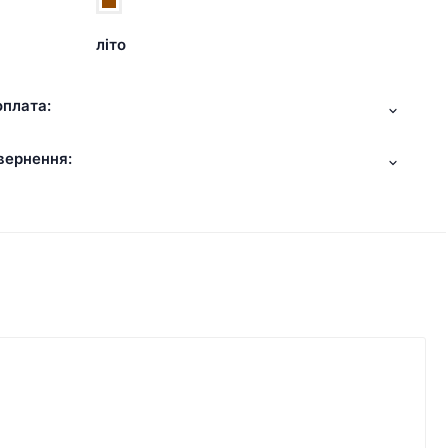
літо
оплата:
вернення: