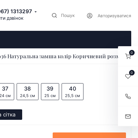
067) 1313297
Пошук
Авторизуватися
ти дзвінок
0
936 Натуральна замша колір Коричневий розмір 36
0
37
38
39
40
24 см
24,5 см
25 см
25,5 см
 сітка