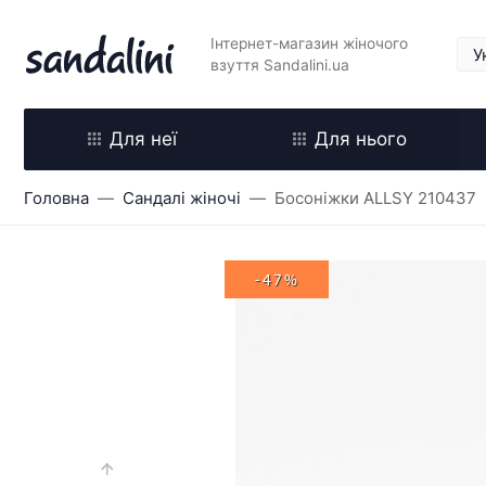
Інтернет-магазин жіночого
взуття Sandalini.ua
Для неї
Для нього
Головна
Сандалі жіночі
Босоніжки ALLSY 210437
-47%