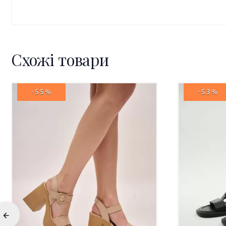
Схожі товари
-55%
-53%