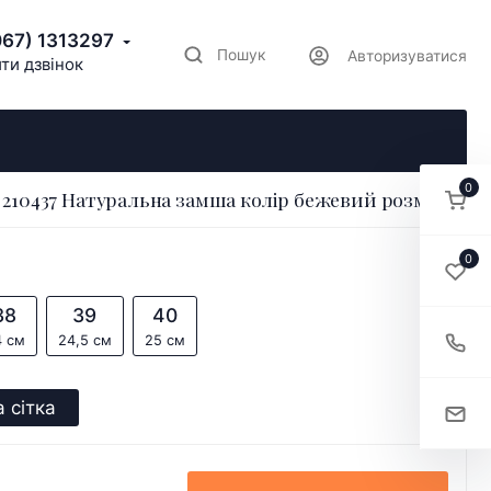
067) 1313297
Пошук
Авторизуватися
ти дзвінок
0
210437 Натуральна замша колір бежевий розмір 36
0
38
39
40
4 см
24,5 см
25 см
 сітка