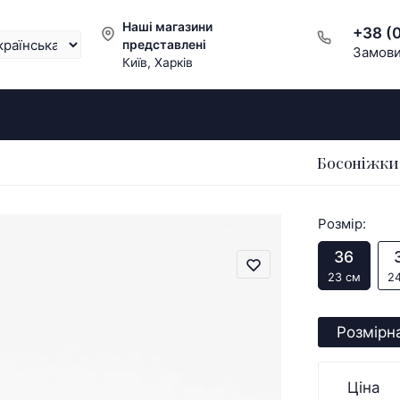
Наші магазини
+38 (
представлені
Замови
Київ, Харків
Босоніжки 
Розмір:
36
23 см
2
Розмірна
Ціна