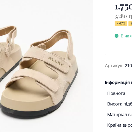
1,75
3,280 г
- 47%
В ная
Артикул:
21
Інформація 
Повнота
Висота під
Матеріал в
Країна вир