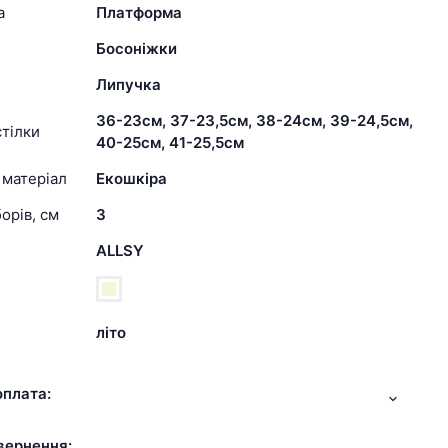
а
Платформа
Босоніжки
Липучка
36-23см, 37-23,5см, 38-24см, 39-24,5см,
тілки
40-25см, 41-25,5см
 матеріал
Екошкіра
орів, см
3
ALLSY
літо
оплата:
вернення: