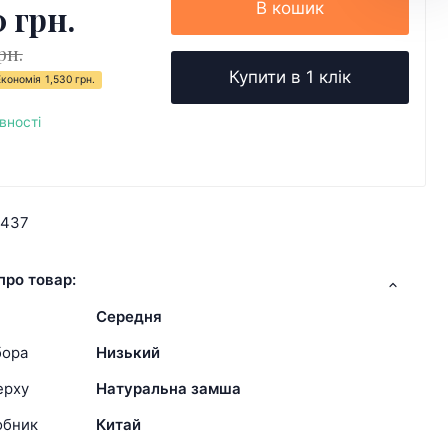
0 грн.
В кошик
рн.
Купити в 1 клік
Економія
1,530 грн.
вності
0437
про товар:
Середня
бора
Низький
ерху
Натуральна замша
обник
Китай