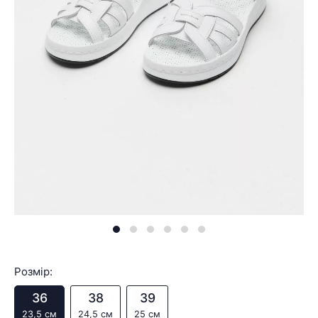
Розмір:
36
38
39
23,5 см
24,5 см
25 см