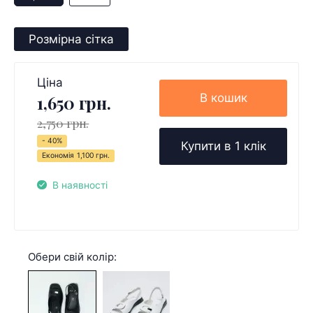
Розмірна сітка
Ціна
В кошик
1,650 грн.
2,750 грн.
- 40%
Купити в 1 клік
Економія
1,100 грн.
В наявності
Обери свій колір: