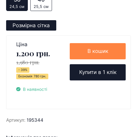
24,5 см
25,5 см
Розмірна сітка
Ціна
В кошик
1,200 грн.
1,980 грн.
- 39%
Купити в 1 клік
Економія
780 грн.
В наявності
Артикул:
195344