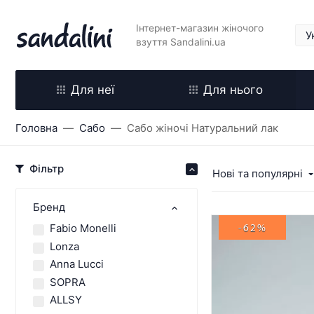
Інтернет-магазин жіночого
взуття Sandalini.ua
Для неї
Для нього
Головна
Сабо
Сабо жіночі Натуральний лак
Фільтр
Нові та популярні
Бренд
Fabio Monelli
-62%
Lonza
Anna Lucci
SOPRA
ALLSY