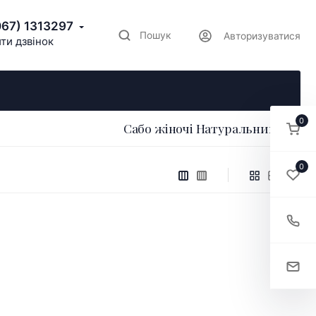
067) 1313297
Пошук
Авторизуватися
ти дзвінок
0
Сабо жіночі Натуральний лак
0