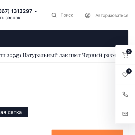
067) 1313297
Поиск
Авторизоваться
ть звонок
0
и 207451 Натуральный лак цвет Черный размер 38
0
ая сетка