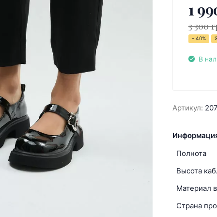
1 99
3 300 г
- 40%
В на
Артикул:
20
Информация
Полнота
Высота каб
Материал в
Страна про