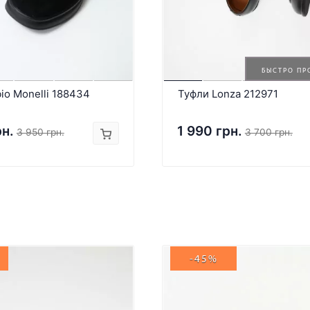
БЫСТРО ПР
io Monelli 188434
Туфли Lonza 212971
рн.
1 990 грн.
3 950 грн.
3 700 грн.
-45%