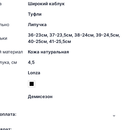
а
Широкий каблук
Туфли
льно
Липучка
36-23см, 37-23,5см, 38-24см, 39-24,5см,
ьки
40-25см, 41-25,5см
й материал
Кожа натуральная
лука, см
4,5
Lonza
Демисезон
оплата:
врат: