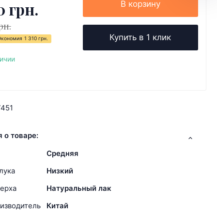
0 грн.
В корзину
рн.
Купить в 1 клик
Экономия
1 310 грн.
личии
7451
 о товаре:
Средняя
лука
Низкий
ерха
Натуральный лак
изводитель
Китай