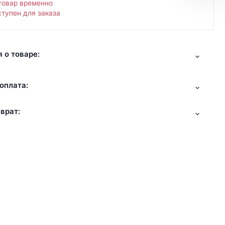
товар временно
тупен для заказа
 о товаре:
оплата:
врат: