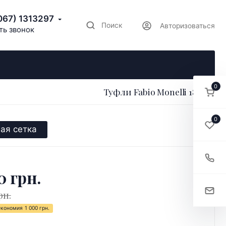
067) 1313297
Поиск
Авторизоваться
ть звонок
0
Туфли Fabio Monelli 181440
0
ая сетка
0 грн.
рн.
Экономия
1 000 грн.