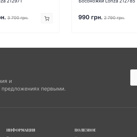
za 212971
Босоножки Lonza 212785
рн.
990 грн.
3 700 грн.
2 790 грн.
ния и
х предложениях первыми.
ИНФОРМАЦИЯ
ПОЛЕЗНОЕ