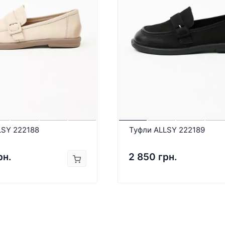
LSY 222188
Туфли ALLSY 222189
рн.
2 850 грн.