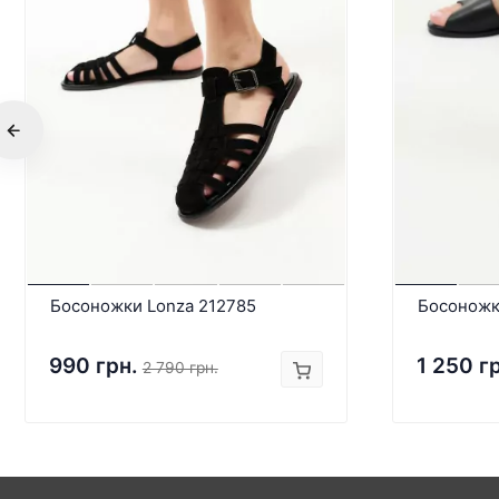
Босоножки Lonza 212785
Босоножк
990 грн.
1 250 г
2 790 грн.