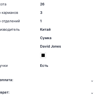
сота
26
о карманов
3
о отделений
1
изводитель
Китай
Сумка
David Jones
учки
Есть
оплата:
врат: