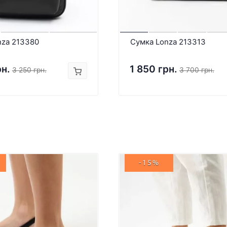
nza 213380
Сумка Lonza 213313
рн.
1 850 грн.
3 250 грн.
3 700 грн.
-15%