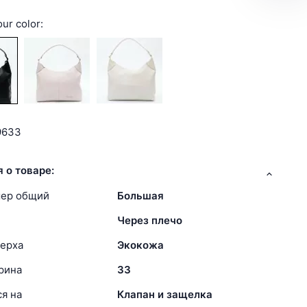
ur color:
9633
 о товаре:
мер общий
Большая
Через плечо
ерха
Экокожа
рина
33
я на
Клапан и защелка