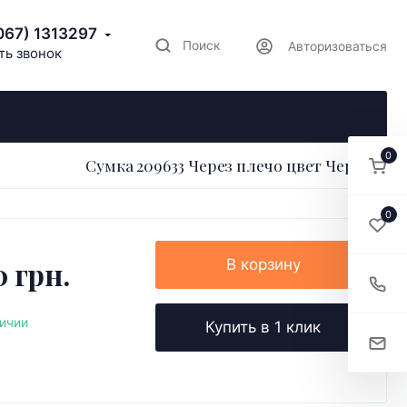
067) 1313297
Поиск
Авторизоваться
ть звонок
0
Сумка 209633 Через плечо цвет Черный
0
0 грн.
В корзину
личии
Купить в 1 клик