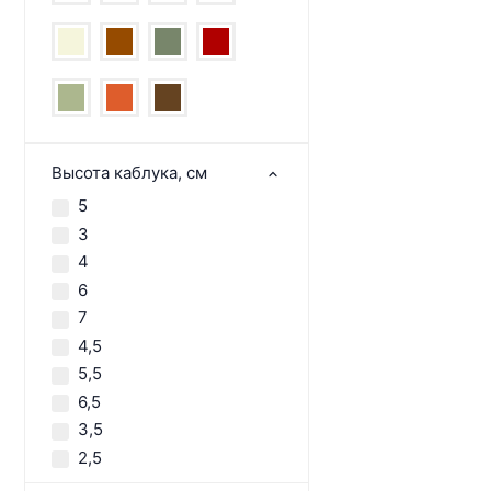
Высота каблука, см
5
3
4
6
7
4,5
5,5
6,5
3,5
2,5