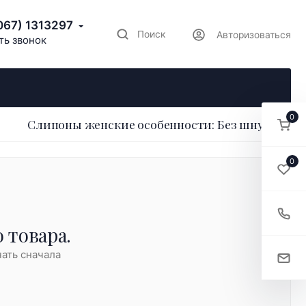
067) 1313297
Поиск
Авторизоваться
ть звонок
0
Слипоны женские особенности: Без шнурков
0
 товара.
ать сначала