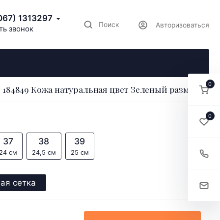
067) 1313297
Поиск
Авторизоваться
ть звонок
0
184849 Кожа натуральная цвет Зеленый размер 36
0
37
38
39
24 см
24,5 см
25 см
ая сетка