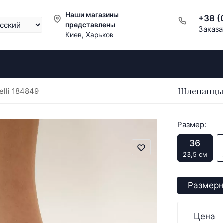
Наши магазины
+38 (
представлены
Заказа
Киев, Харьков
Шлепанцы 
lli 184849
Размер:
36
23,5 см
Размерн
Цена