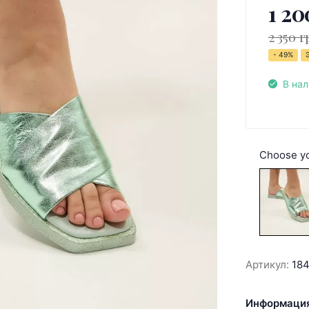
1 20
2 350 г
- 49%
В на
Choose yo
Артикул:
18
Информация