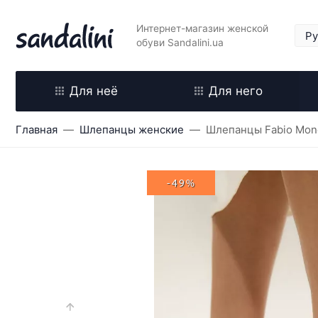
Интернет-магазин женской
обуви Sandalini.ua
Для неё
Для него
Главная
Шлепанцы женские
Шлепанцы Fabio Mone
-49%