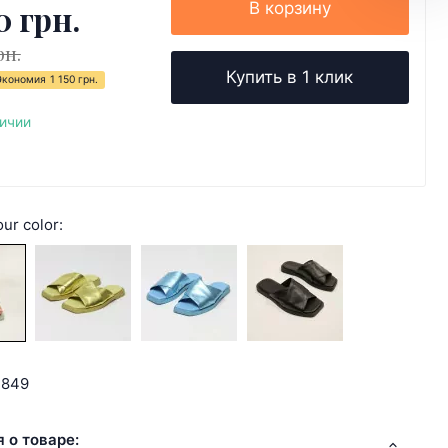
0 грн.
В корзину
рн.
Купить в 1 клик
Экономия
1 150 грн.
личии
ur color:
4849
 о товаре: