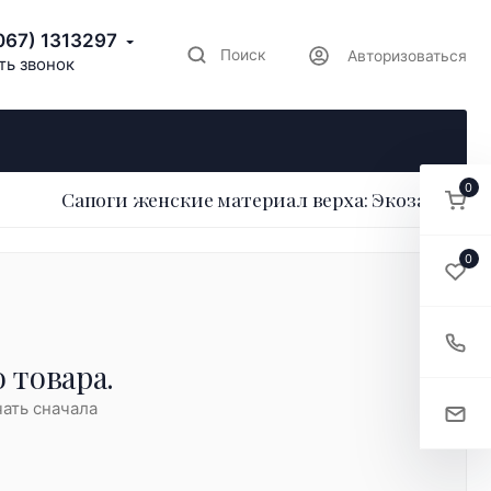
067) 1313297
Поиск
Авторизоваться
ть звонок
0
Сапоги женские материал верха: Экозамша
0
 товара.
ать сначала