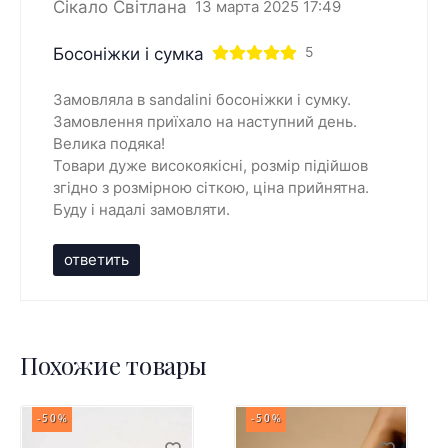
Сікало Світлана
13 марта 2025 17:49
Босоніжки і сумка
5
Замовляла в sandalini босоніжки і сумку.
Замовлення приїхало на наступний день.
Велика подяка!
Товари дуже високоякісні, розмір підійшов
згідно з розмірною сіткою, ціна прийнятна.
Буду і надалі замовляти.
ответить
Похожие товары
-50%
-50%