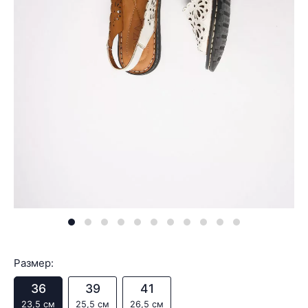
Размер:
36
39
41
23,5 см
25,5 см
26,5 см