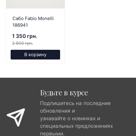
Сабо Fabio Monelli
186941
1 350 грн.
2 900 грн.
В корзину
Будьте в курсе
Подпишитесь на последние
обновления и
узнавайте о новинках и
специальных предложениях
первыми.