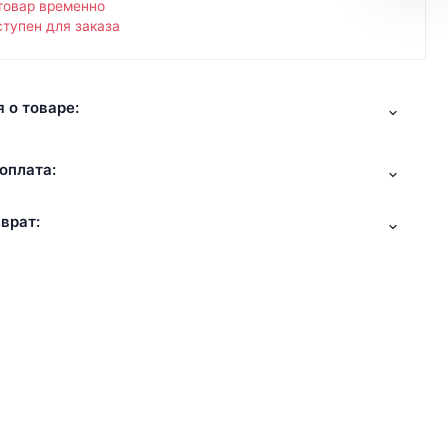
товар временно
тупен для заказа
 о товаре:
оплата:
врат: