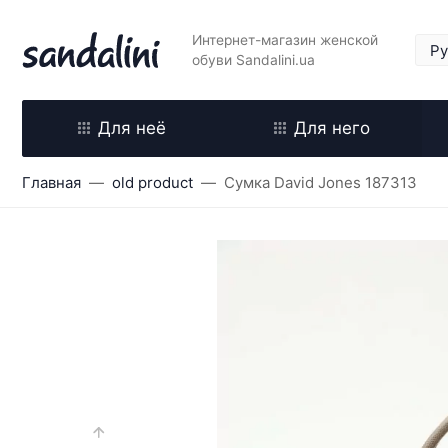
Интернет-магазин женской
обуви Sandalini.ua
Для неё
Для него
Главная
old product
Сумка David Jones 187313