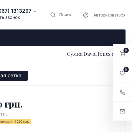
067) 1313297
Поиск
Авторизоваться
ть звонок
0
Сумка David Jones 187313
0
ая сетка
0 грн.
рн.
Экономия
1 250 грн.