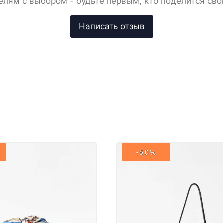
елям с выбором - будьте первым, кто поделится сво
-50%