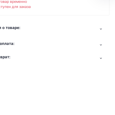
товар временно
тупен для заказа
 о товаре:
оплата:
врат: