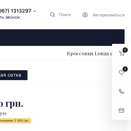
067) 1313297
Поиск
Авторизоваться
ть звонок
0
Кроссовки Lonza 199265
0
ая сетка
0 грн.
рн.
Экономия
2 400 грн.