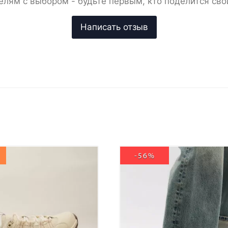
елям с выбором - будьте первым, кто поделится сво
-56%