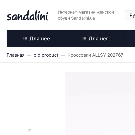
Интернет-магазин женской
обуви Sandalini.ua
Для неё
Для него
Главная
old product
Кроссовки ALLSY 202767