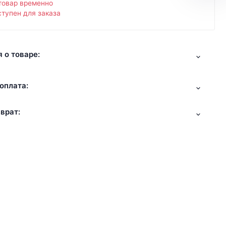
товар временно
тупен для заказа
 о товаре:
оплата:
врат: