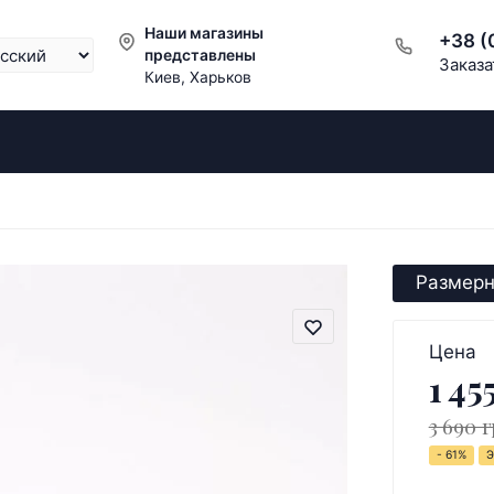
Наши магазины
+38 (
представлены
Заказа
Киев, Харьков
Размерн
Цена
1 45
3 690 г
- 61%
Э