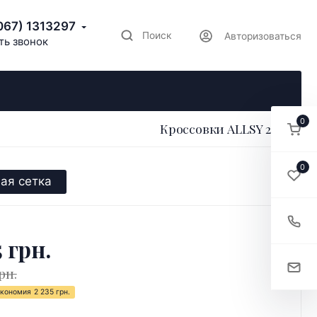
067) 1313297
Поиск
Авторизоваться
ть звонок
0
Кроссовки ALLSY 202767
0
ая сетка
5 грн.
рн.
кономия
2 235 грн.