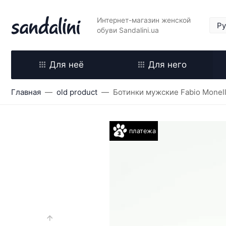
Интернет-магазин женской
обуви Sandalini.ua
Для неё
Для него
Главная
old product
Ботинки мужские Fabio Monell
платежа