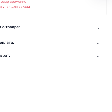
товар временно
тупен для заказа
 о товаре:
оплата:
врат: