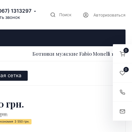
067) 1313297
Поиск
Авторизоваться
ть звонок
0
Ботинки мужские Fabio Monelli 181362
0
ая сетка
0 грн.
грн.
Экономия
3 550 грн.