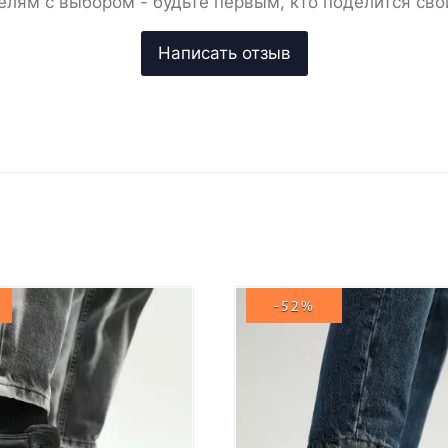
елям с выбором - будьте первым, кто поделится сво
-52%