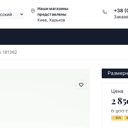
Наши магазины
+38 (
представлены
Заказа
Киев, Харьков
i 181362
Размерн
Цена
2 85
6 400 
- 55%