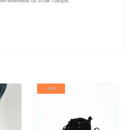
им мнением об этом товаре.
-40%