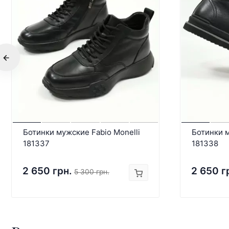
Ботинки мужские Fabio Monelli
Ботинки м
181337
181338
2 650 грн.
2 650 г
5 300 грн.