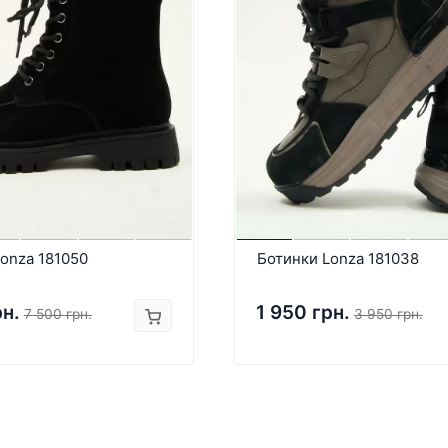
onza 181050
Ботинки Lonza 181038
рн.
1 950 грн.
7 500 грн.
3 950 грн.