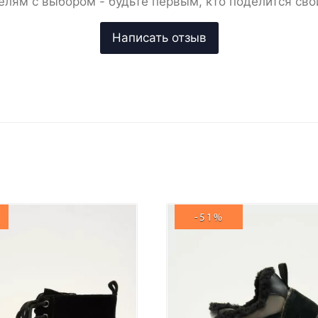
елям с выбором - будьте первым, кто поделится сво
-51%