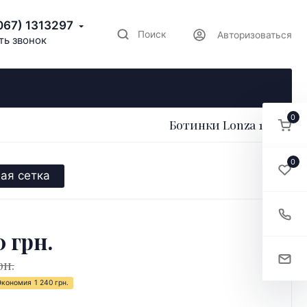
067) 1313297
Поиск
Авторизоваться
ть звонок
0
Ботинки Lonza 173891
0
ая сетка
0 грн.
рн.
Экономия
1 240 грн.