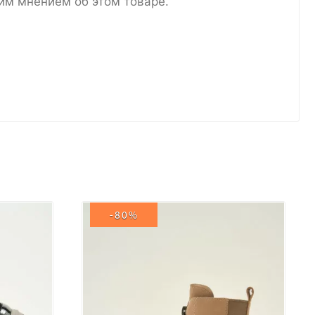
им мнением об этом товаре.
-80%