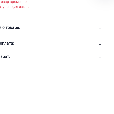
товар временно
тупен для заказа
 о товаре:
оплата:
врат: