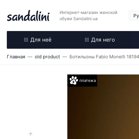
Интернет-магазин женской
обуви Sandalini.ua
Для неё
Для него
Главная
old product
Ботильоны Fabio Monelli 1819
платежа