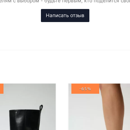
елям с выбором - будьте первым, кто поделится сво
-65%