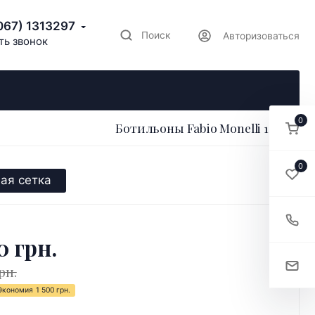
067) 1313297
Поиск
Авторизоваться
ть звонок
0
Ботильоны Fabio Monelli 181944
0
ая сетка
0 грн.
рн.
Экономия
1 500 грн.