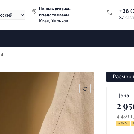
Наши магазины
+38 (
представлены
Заказа
Киев, Харьков
44
Размерн
Цена
2 95
4 450 г
- 34%