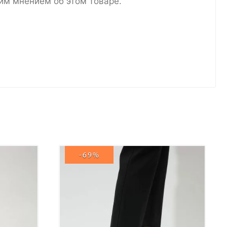
им мнением об этом товаре.
-69%