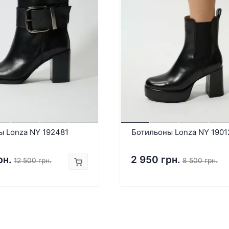
ы Lonza NY 192481
Ботильоны Lonza NY 1901
рн.
2 950 грн.
12 500 грн.
8 500 грн.