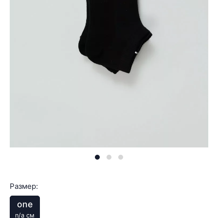
Размер:
one
n/a см