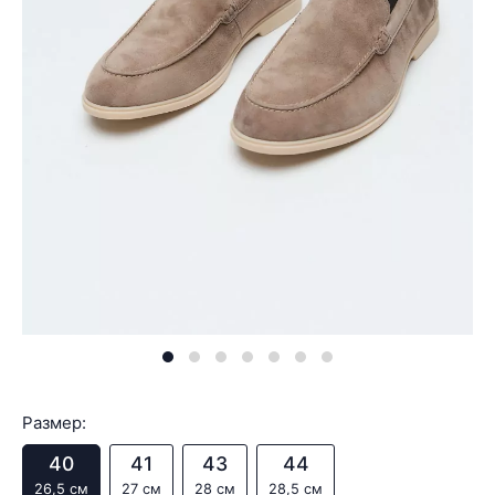
Размер:
40
41
43
44
26,5 см
27 см
28 см
28,5 см