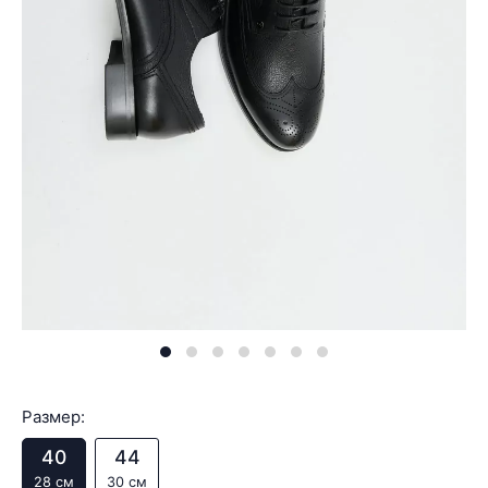
Размер:
40
44
28 см
30 см