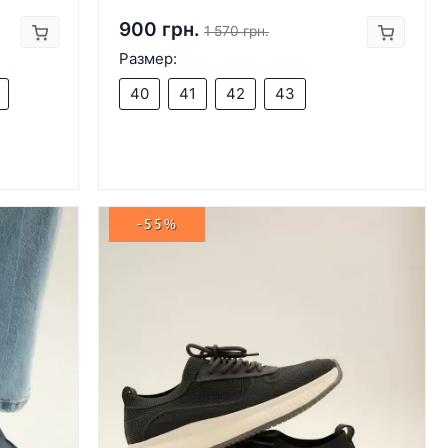
900 грн.
1 570 грн.
Размер:
40
41
42
43
-55%