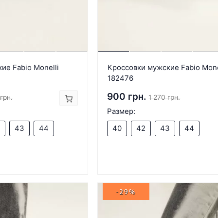
ие Fabio Monelli
Кроссовки мужские Fabio Mone
182476
900 грн.
грн.
1 270 грн.
Размер:
43
44
40
42
43
44
-29%