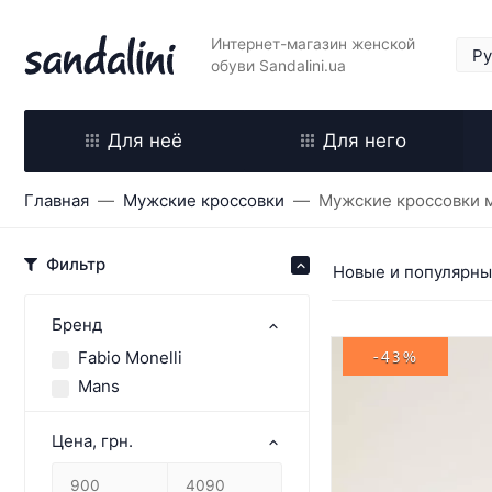
Интернет-магазин женской
обуви Sandalini.ua
Для неё
Для него
Главная
Мужские кроссовки
Мужские кроссовки м
Фильтр
Новые и популярн
Бренд
Fabio Monelli
-43%
Mans
Цена, грн.