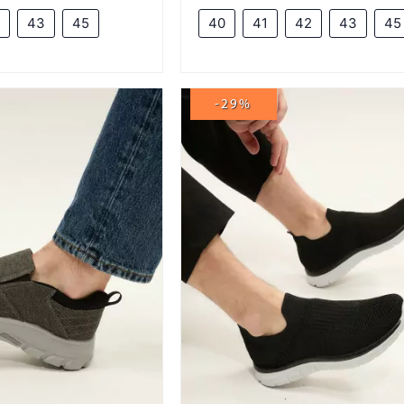
43
45
40
41
42
43
45
-29%