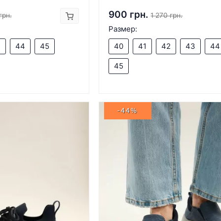
900 грн.
грн.
1 270 грн.
Размер:
3
44
45
40
41
42
43
44
45
-44%