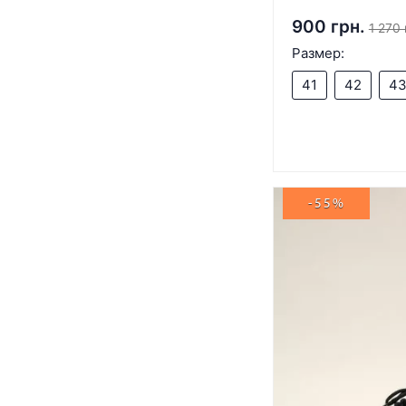
900 грн.
1 270 
Размер:
41
42
4
-55%