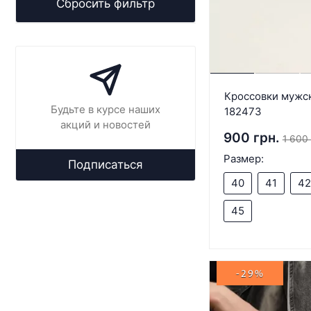
Сбросить фильтр
Кроссовки мужск
Будьте в курсе наших
182473
акций и новостей
900 грн.
1 600 
Размер:
Подписаться
40
41
42
45
-29%