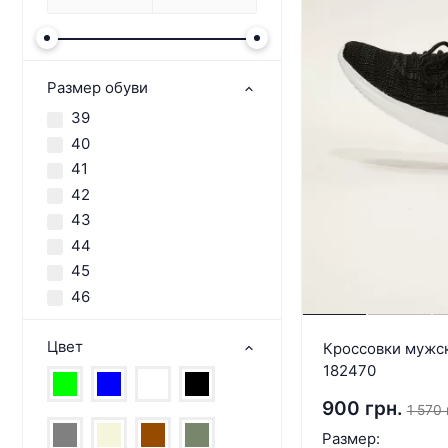
Размер обуви
39
40
41
42
43
44
45
46
Цвет
Кроссовки мужск
182470
900 грн.
1 570 
Размер: