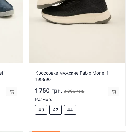
lli
Кроссовки мужские Fabio Monelli
199590
1 750 грн.
3 900 грн.
Размер:
40
42
44