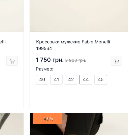
lli
Кроссовки мужские Fabio Monelli
199564
1 750 грн.
3 900 грн.
Размер:
40
41
42
44
45
-43%