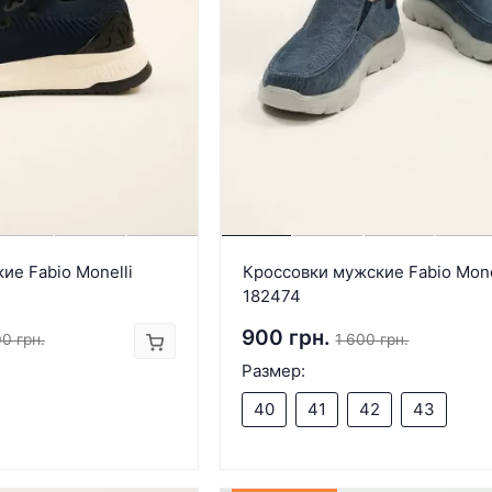
ие Fabio Monelli
Кроссовки мужские Fabio Mone
182474
900 грн.
0 грн.
1 600 грн.
Размер:
40
41
42
43