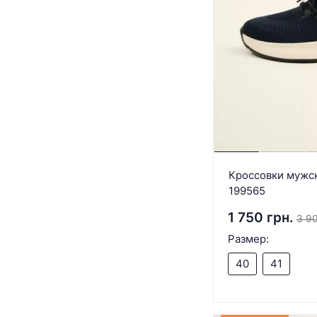
Кроссовки мужск
199565
1 750 грн.
3 90
Размер:
40
41