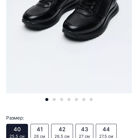
Размер:
40
41
42
43
44
25,5 см
26 см
26,5 см
27 см
27,5 см