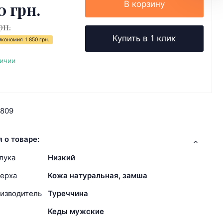
0 грн.
В корзину
рн.
Купить в 1 клик
Экономия
1 850 грн.
личии
9809
 о товаре:
лука
Низкий
ерха
Кожа натуральная, замша
изводитель
Туреччина
Кеды мужские