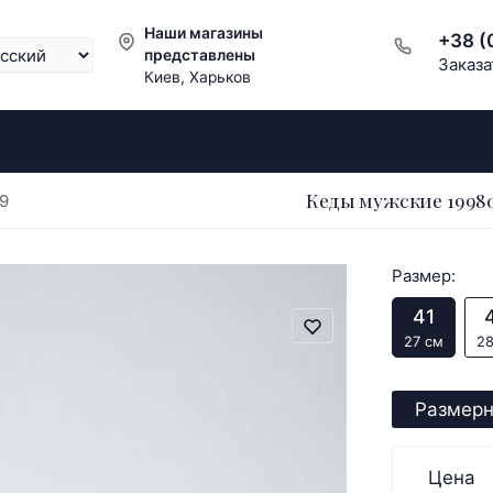
Наши магазины
+38 (
представлены
Заказа
Киев, Харьков
Кеды мужские 19980
9
Размер:
41
27 см
28
Размерн
Цена