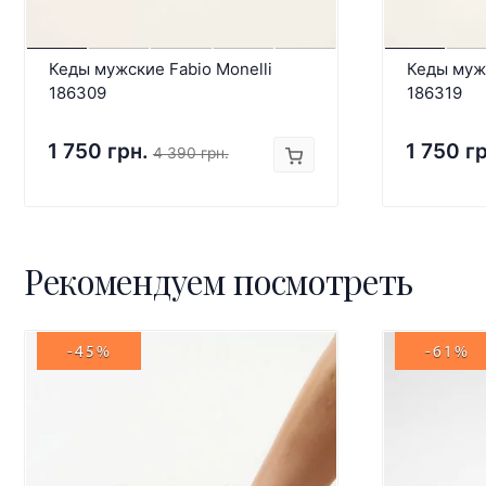
Кеды мужские Fabio Monelli
Кеды мужс
186309
186319
1 750 грн.
1 750 г
4 390 грн.
Рекомендуем посмотреть
-45%
-61%