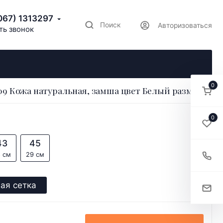
067) 1313297
Поиск
Авторизоваться
ть звонок
0
9 Кожа натуральная, замша цвет Белый размер 41
0
43
45
 см
29 см
ая сетка