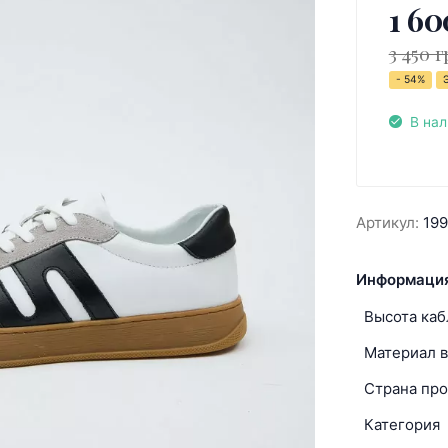
1 60
3 450 г
- 54%
В на
Артикул:
19
Информация
Высота каб
Материал в
Страна про
Категория