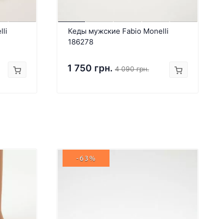
li
Кеды мужские Fabio Monelli
186278
1 750 грн.
4 090 грн.
-63%