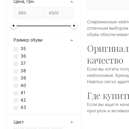
Цена, грн.
Современные нейлон
отличным выбором п
обувь обеспечивает
Размер обуви
Оригиналь
35
36
качество
37
Если вы хотите по
38
нейлоновые. Бренд
39
Нейлон легко адапт
40
Где купит
41
42
Если вы ищете каче
43
прогулок и активно
Цвет