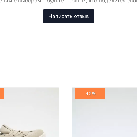
елям с выбором - будьте первым, кто поделится сво
-42%