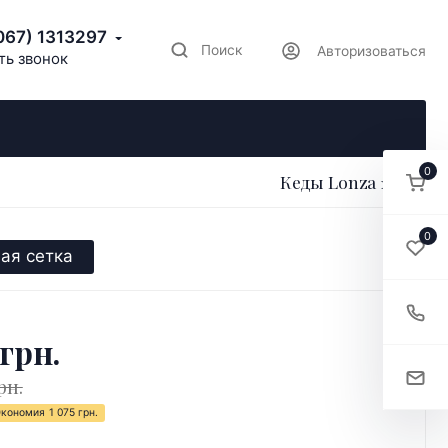
067) 1313297
Поиск
Авторизоваться
ть звонок
0
Кеды Lonza 171578
0
ая сетка
 грн.
рн.
Экономия
1 075 грн.