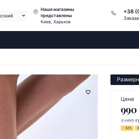
Наши магазины
+38 (
представлены
Заказа
Киев, Харьков
Размерн
Цена
990
2 065 г
- 52%