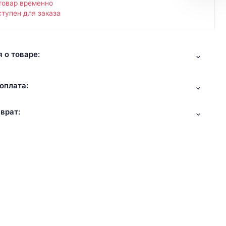
товар временно
тупен для заказа
 о товаре:
оплата:
врат: