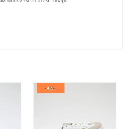
им мнением об этом товаре.
-42%