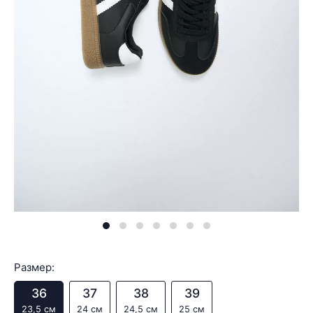
Размер:
36
37
38
39
23,5 см
24 см
24,5 см
25 см