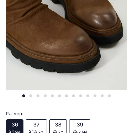
Размер:
36
37
38
39
24 см
24,5 см
25 см
25,5 см