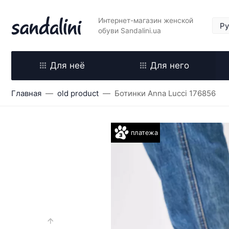
Интернет-магазин женской
обуви Sandalini.ua
Для неё
Для него
Главная
old product
Ботинки Anna Lucci 176856
платежа