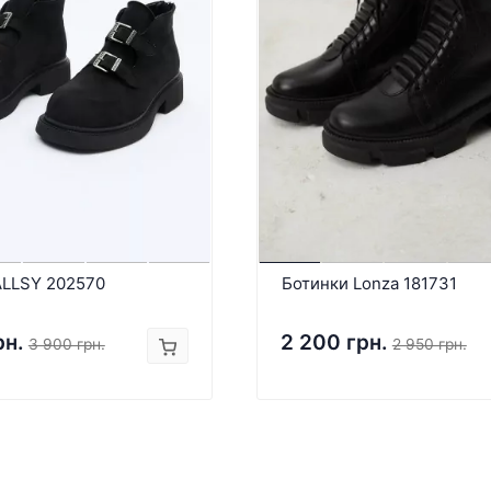
ALLSY 202570
Ботинки Lonza 181731
рн.
2 200 грн.
3 900 грн.
2 950 грн.