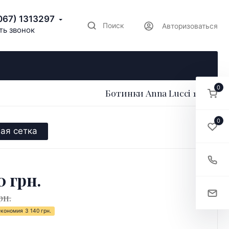
067) 1313297
Поиск
Авторизоваться
ть звонок
0
Ботинки Anna Lucci 176856
0
ая сетка
0 грн.
рн.
Экономия
3 140 грн.