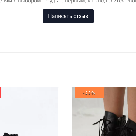
елям с выбором - будьте первым, кто поделится сво
-25%