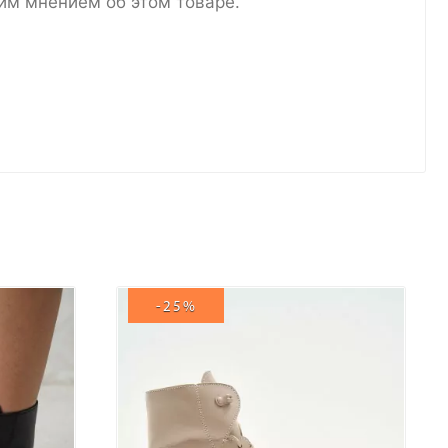
им мнением об этом товаре.
-25%