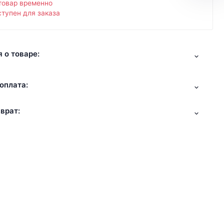
товар временно
тупен для заказа
 о товаре:
оплата:
врат: