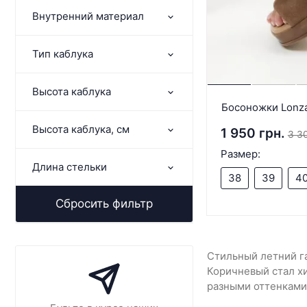
Внутренний материал
Тип каблука
Высота каблука
Босоножки Lonza
Высота каблука, см
1 950 грн.
3 30
Размер:
Длина стельки
38
39
4
Сбросить фильтр
Стильный летний г
Коричневый стал хи
разными оттенками 