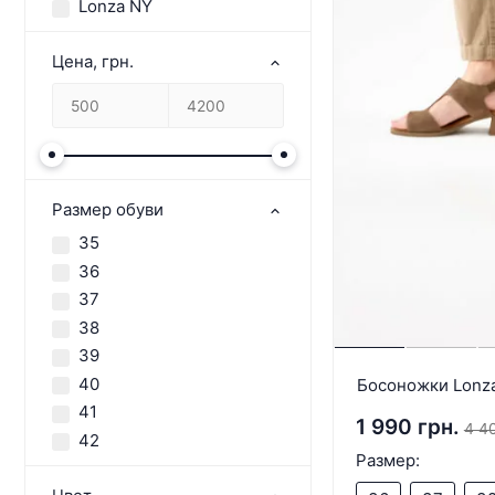
Lonza NY
Цена, грн.
Размер обуви
35
36
37
38
39
40
Босоножки Lonz
41
1 990 грн.
4 40
42
Размер: