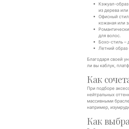
Кэжуал-образ 
из дерева или
Офисный стиль
кожаная или з
Романтический
для волос.
Бохо-стиль – 
Летний образ 
Благодаря своей у
ли вы каблук, плат
Как сочет
При подборе аксесс
нейтральных оттен
массивными браслет
например, изумрудн
Как выбра