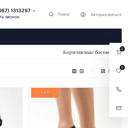
067) 1313297
Поиск
Авторизоваться
ть звонок
0
Коричневые босоножки
0
-56%