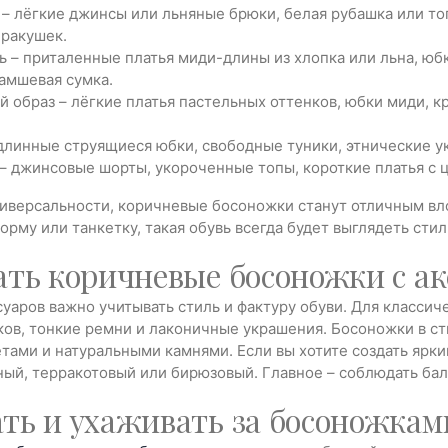
– лёгкие джинсы или льняные брюки, белая рубашка или то
 ракушек.
 – приталенные платья миди-длины из хлопка или льна, юб
амшевая сумка.
 образ – лёгкие платья пастельных оттенков, юбки миди, 
длинные струящиеся юбки, свободные туники, этнические у
– джинсовые шорты, укороченные топы, короткие платья с 
ниверсальности, коричневые босоножки станут отличным вл
форму или танкетку, такая обувь всегда будет выглядеть стил
ать коричневые босоножки с ак
уаров важно учитывать стиль и фактуру обуви. Для класси
ков, тонкие ремни и лаконичные украшения. Босоножки в с
ами и натуральными камнями. Если вы хотите создать ярки
ый, терракотовый или бирюзовый. Главное – соблюдать бал
ть и ухаживать за босоножкам