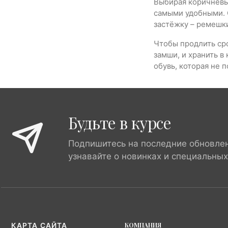
Выбирая коричнев
самыми удобными. С
застёжку – ремешк
Чтобы продлить сро
замши, и хранить в
обувь, которая не 
Будьте в курсе
Подпишитесь на последние обновле
узнавайте о новинках и специальны
КОМПАНИЯ
КАРТА САЙТА