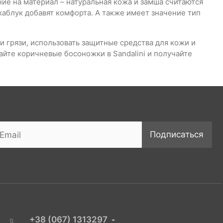
ие на материал – натуральная кожа и замша считаются
аблук добавят комфорта. А также имеет значение тип
 грязи, использовать защитные средства для кожи и
айте коричневые босоножки в Sandalini и получайте
Подписаться
+38 (067) 1313297