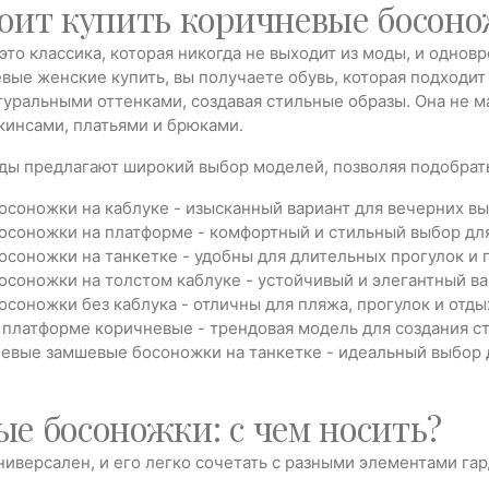
оит купить коричневые босон
это классика, которая никогда не выходит из моды, и одно
вые женские купить, вы получаете обувь, которая подходит
туральными оттенками, создавая стильные образы. Она не ма
жинсами, платьями и брюками.
ы предлагают широкий выбор моделей, позволяя подобрать 
соножки на каблуке - изысканный вариант для вечерних вы
осоножки на платформе - комфортный и стильный выбор для
соножки на танкетке - удобны для длительных прогулок и 
соножки на толстом каблуке - устойчивый и элегантный ва
соножки без каблука - отличны для пляжа, прогулок и отды
платформе коричневые - трендовая модель для создания ст
евые замшевые босоножки на танкетке - идеальный выбор д
е босоножки: с чем носить?
иверсален, и его легко сочетать с разными элементами гар