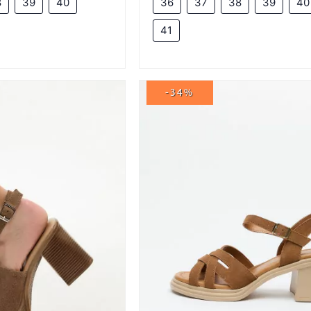
8
39
40
36
37
38
39
40
41
-34%