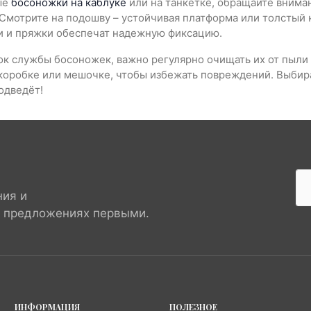
ые
босоножки на каблуке
или на танкетке, обращайте вниман
мотрите на подошву – устойчивая платформа или толстый к
и и пряжки обеспечат надежную фиксацию.
к службы босоножек, важно регулярно очищать их от пыли и
 коробке или мешочке, чтобы избежать повреждений. Выбир
подведёт!
ния и
х предложениях первыми.
ИНФОРМАЦИЯ
ПОЛЕЗНОЕ