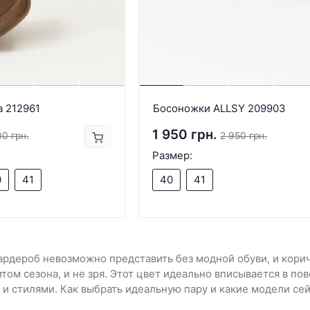
 212961
Босоножки ALLSY 209903
1 950 грн.
0 грн.
2 950 грн.
Размер:
0
41
40
41
ардероб невозможно представить без модной обуви, и кори
том сезона, и не зря. Этот цвет идеально вписывается в п
и стилями. Как выбрать идеальную пару и какие модели сей