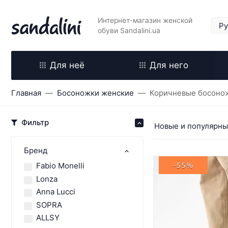
Интернет-магазин женской
обуви Sandalini.ua
Для неё
Для него
Главная
Босоножки женские
Коричневые босоно
Фильтр
Новые и популярн
Бренд
Fabio Monelli
-55%
Lonza
Anna Lucci
SOPRA
ALLSY