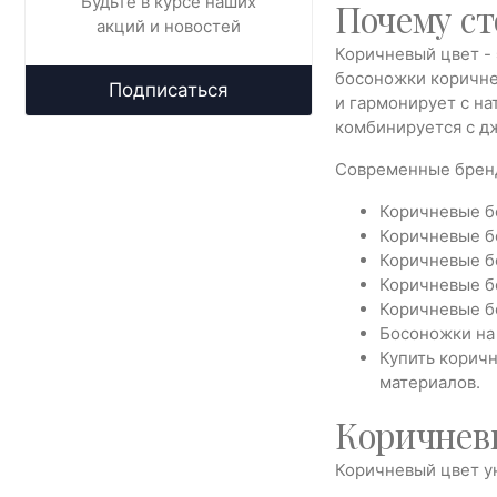
Будьте в курсе наших
Почему ст
акций и новостей
Коричневый цвет - 
босоножки коричне
Подписаться
и гармонирует с на
комбинируется с д
Современные бренд
Коричневые бо
Коричневые б
Коричневые бо
Коричневые бо
Коричневые бо
Босоножки на 
Купить коричн
материалов.
Коричневы
Коричневый цвет ун